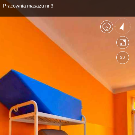
Pracownia masażu nr 3
SD
https://mpsm.wkraj.pl
Mapa serwisu